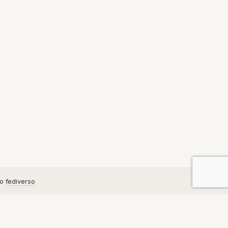
no
fediverso