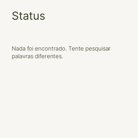
Status
Pular
para
o
conteúdo
Nada foi encontrado. Tente pesquisar
palavras diferentes.